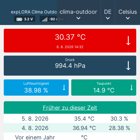
clima-outdoor
DE
Celsius
expLORA Clima Outdoor
3.2 V
-92 dBm
30.37 °C
6. 8. 2026 14:32
Druck
994.4 hPa
Luftfeuchtigkeit
Taupunkt
38.98 %
14.9 °C
Früher zu dieser Zeit
5. 8. 2026
35.4 °C
30.3 %
4. 8. 2026
36.94 °C
28.38 %
Vor einem Jahr
°C