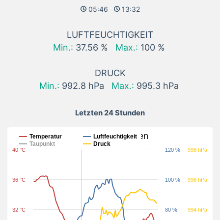
05:46
13:32
LUFTFEUCHTIGKEIT
Min.:
37.56 %
Max.:
100 %
DRUCK
Min.:
992.8 hPa
Max.:
995.3 hPa
Letzten 24 Stunden
Letzten 24 Stunden
Temperatur
Luftfeuchtigkeit
Taupunkt
Druck
40 °C
120 %
998 hPa
36 °C
100 %
996 hPa
32 °C
80 %
994 hPa