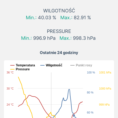
WILGOTNOŚĆ
Min.:
40.03 %
Max.:
82.91 %
PRESSURE
Min.:
996.9 hPa
Max.:
998.3 hPa
Ostatnie 24 godziny
Ostatnie 24 godziny
Temperatura
Wilgotność
Punkt rosy
Pressure
36 °C
100 %
1001 hPa
30 °C
1000 hPa
80 %
24 °C
999 hPa
60 %