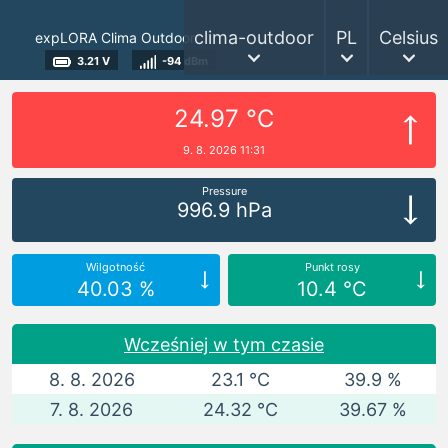
clima-outdoor
PL
Celsius
expLORA Clima Outdoor
3.21 V
-94 dBm
24.97 °C
9. 8. 2026 11:31
Pressure
996.9 hPa
Wilgotność
Punkt rosy
40.03 %
10.4 °C
Wcześniej w tym czasie
8. 8. 2026
23.1 °C
39.9 %
7. 8. 2026
24.32 °C
39.67 %