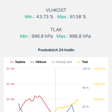
VLHKOST
Min.:
43.73 %
Max.:
61.58 %
TLAK
Min.:
996.9 hPa
Max.:
998.8 hPa
Posledních 24 hodin
Posledních 24 hodin
Teplota
Vlhkost
Rosný bod
Tlak
35 °Ré
100 %
1005 hPa
30 °Ré
1002 hPa
80 %
25 °Ré
999 hPa
60 %