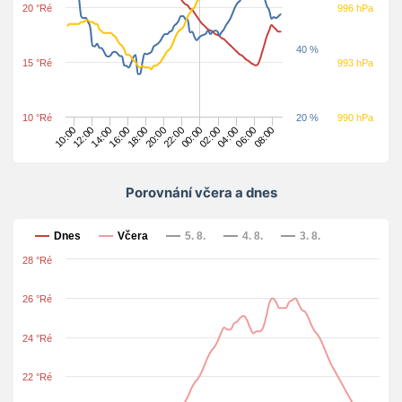
20 °Ré
996 hPa
40 %
15 °Ré
993 hPa
10 °Ré
20 %
990 hPa
18:00
08:00
20:00
22:00
10:00
00:00
12:00
02:00
14:00
04:00
16:00
06:00
Porovnání včera a dnes
Porovnání včera a dnes
Dnes
Včera
5. 8.
4. 8.
3. 8.
28 °Ré
26 °Ré
24 °Ré
22 °Ré