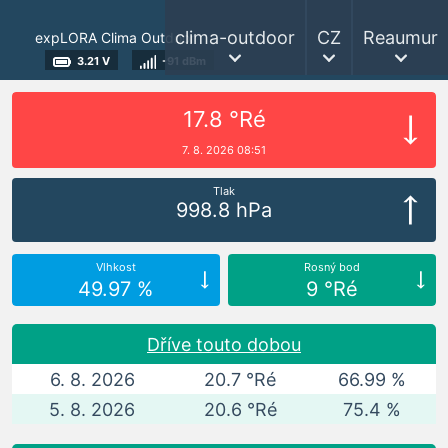
clima-outdoor
CZ
Reaumur
expLORA Clima Outdoor
3.21 V
-91 dBm
17.8 °Ré
7. 8. 2026 08:51
Tlak
998.8 hPa
Vlhkost
Rosný bod
49.97 %
9 °Ré
Dříve touto dobou
6. 8. 2026
20.7 °Ré
66.99 %
5. 8. 2026
20.6 °Ré
75.4 %