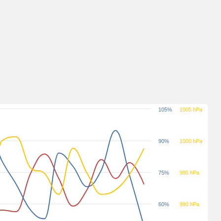
105%
1005 hPa
90%
1000 hPa
75%
995 hPa
60%
990 hPa