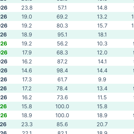
026
23.8
57.1
14.8
026
19.0
69.2
13.2
026
19.2
80.3
15.7
026
18.9
95.1
18.1
026
19.2
56.2
10.3
026
17.9
68.3
12.0
026
16.2
87.2
14.1
026
14.6
98.4
14.4
026
17.3
61.7
9.9
026
17.2
78.4
13.4
026
16.2
73.6
11.5
026
15.8
100.0
15.8
026
18.9
100.0
18.9
026
23.3
85.6
20.7
026
22.1
82.1
18.9