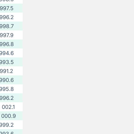
997.5
996.2
998.7
997.9
996.8
994.6
993.5
991.2
990.6
995.8
996.2
1 002.1
1 000.9
999.2
993.6