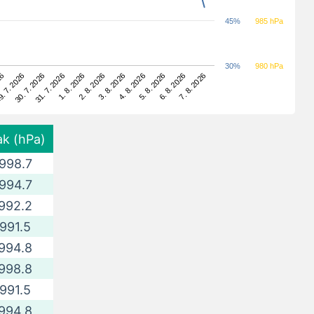
45%
985 hPa
30%
980 hPa
26
. 7. 2026
30. 7. 2026
31. 7. 2026
1. 8. 2026
2. 8. 2026
3. 8. 2026
4. 8. 2026
5. 8. 2026
6. 8. 2026
7. 8. 2026
ak (hPa)
998.7
994.7
992.2
991.5
994.8
998.8
991.5
994.8