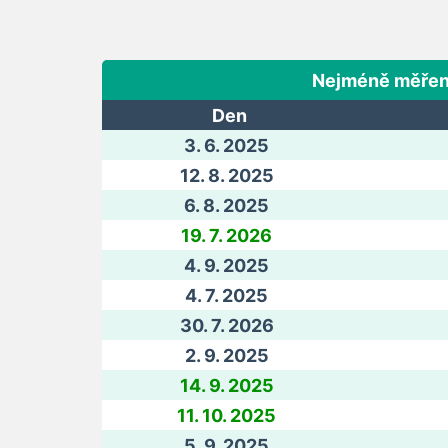
Nejméně měřen
Den
3. 6. 2025
12. 8. 2025
6. 8. 2025
19. 7. 2026
4. 9. 2025
4. 7. 2025
30. 7. 2026
2. 9. 2025
14. 9. 2025
11. 10. 2025
5. 9. 2025