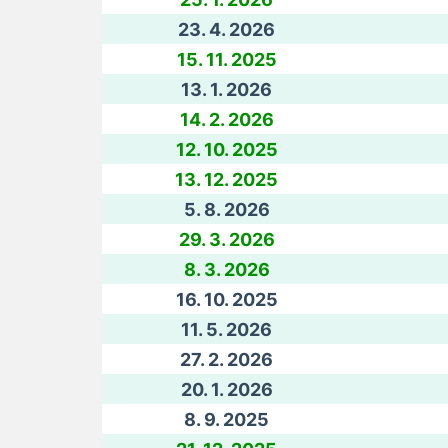
23. 4. 2026
15. 11. 2025
13. 1. 2026
14. 2. 2026
12. 10. 2025
13. 12. 2025
5. 8. 2026
29. 3. 2026
8. 3. 2026
16. 10. 2025
11. 5. 2026
27. 2. 2026
20. 1. 2026
8. 9. 2025