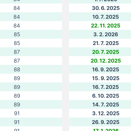
84
30. 6. 2025
84
10. 7. 2025
84
22. 11. 2025
85
3. 2. 2026
85
21. 7. 2025
87
20. 7. 2025
87
20. 12. 2025
88
16. 9. 2025
89
15. 9. 2025
89
16. 7. 2025
89
6. 10. 2025
89
14. 7. 2025
91
3. 12. 2025
91
26. 9. 2025
91
17. 1. 2026