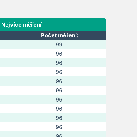
Nejvíce měření
Počet měření:
99
96
96
96
96
96
96
96
96
96
96