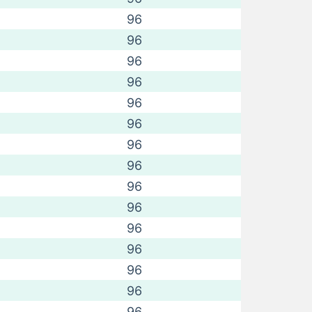
96
96
96
96
96
96
96
96
96
96
96
96
96
96
96