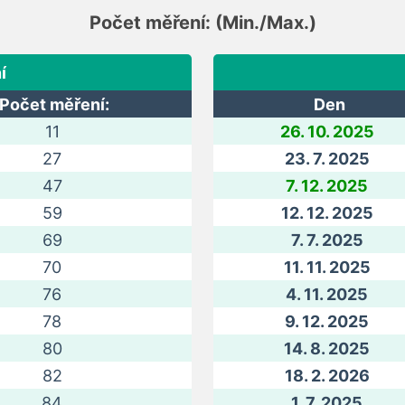
Počet měření: (Min./Max.)
í
Počet měření:
Den
11
26. 10. 2025
27
23. 7. 2025
47
7. 12. 2025
59
12. 12. 2025
69
7. 7. 2025
70
11. 11. 2025
76
4. 11. 2025
78
9. 12. 2025
80
14. 8. 2025
82
18. 2. 2026
84
1. 7. 2025