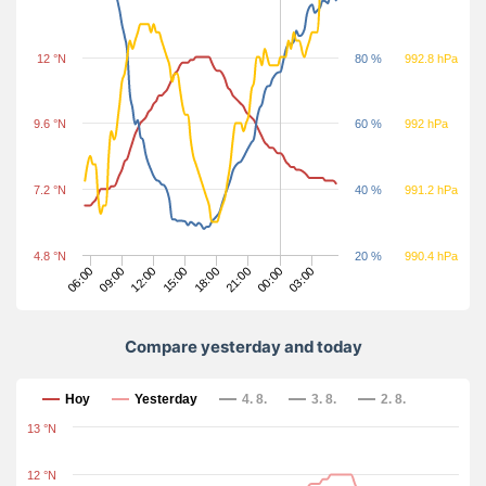
12 °N
80 %
992.8 hPa
9.6 °N
60 %
992 hPa
7.2 °N
40 %
991.2 hPa
4.8 °N
20 %
990.4 hPa
06:00
12:00
18:00
00:00
09:00
15:00
21:00
03:00
Compare yesterday and today
Compare yesterday and today
Hoy
Yesterday
4. 8.
3. 8.
2. 8.
13 °N
12 °N