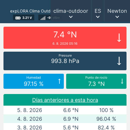
clima-outdoor
ES
Newton
expLORA Clima Outdoor
3.21 V
-91 dBm
7.4 °N
6. 8. 2026 05:16
Pressure
993.8 hPa
Humedad
Punto de rocío
97.15 %
7.3 °N
Días anteriores a esta hora
5. 8. 2026
6.6 °N
100 %
4. 8. 2026
6.9 °N
96.04 %
3. 8. 2026
5.6 °N
82.4 %