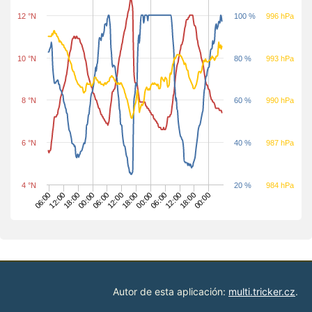
12 °N
100 %
996 hPa
10 °N
80 %
993 hPa
8 °N
60 %
990 hPa
6 °N
40 %
987 hPa
4 °N
20 %
984 hPa
06:00
12:00
18:00
00:00
06:00
06:00
12:00
12:00
18:00
18:00
00:00
00:00
Autor de esta aplicación:
multi.tricker.cz
.