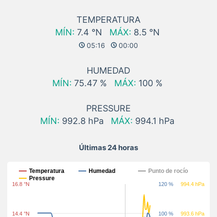
TEMPERATURA
MÍN:
7.4 °N
MÁX:
8.5 °N
05:16
00:00
HUMEDAD
MÍN:
75.47 %
MÁX:
100 %
PRESSURE
MÍN:
992.8 hPa
MÁX:
994.1 hPa
Últimas 24 horas
Últimas 24 horas
Temperatura
Humedad
Punto de rocío
Pressure
16.8 °N
120 %
994.4 hPa
14.4 °N
100 %
993.6 hPa