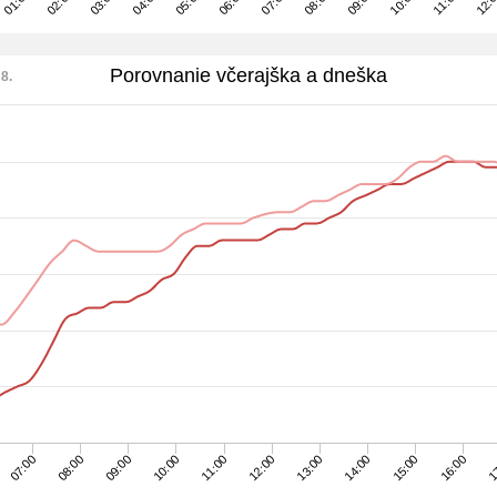
07:00
05:00
03:00
12:
01:00
10:00
08:00
06:00
04:00
02:00
11:00
09:00
Porovnanie včerajška a dneška
 8.
15:00
16:00
1
07:00
08:00
09:00
10:00
11:00
12:00
13:00
14:00