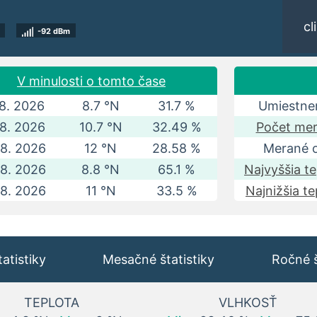
cl
-92 dBm
V minulosti o tomto čase
 8. 2026
8.7 °N
31.7 %
Umiestnen
 8. 2026
10.7 °N
32.49 %
Počet mer
 8. 2026
12 °N
28.58 %
Merané 
 8. 2026
8.8 °N
65.1 %
Najvyššia te
 8. 2026
11 °N
33.5 %
Najnižšia te
atistiky
Mesačné štatistiky
Ročné š
TEPLOTA
VLHKOSŤ