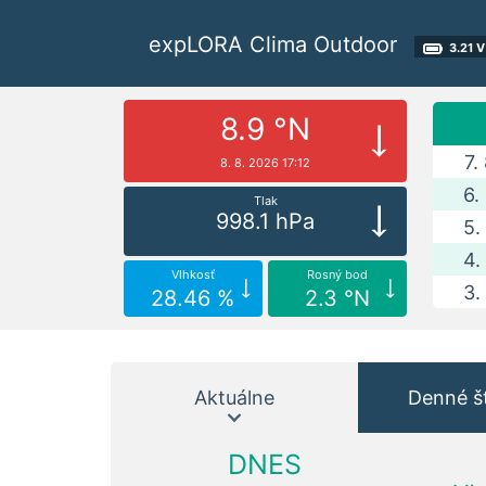
expLORA Clima Outdoor
3.21 V
8.9 °N
7.
8. 8. 2026 17:12
6.
Tlak
998.1 hPa
5.
4.
Vlhkosť
Rosný bod
3.
28.46 %
2.3 °N
Aktuálne
Denné št
DNES