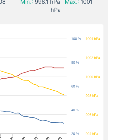
08
Min.:
998.1 hPa
Max.:
1001
hPa
100 %
1004 hPa
1002 hPa
80 %
1000 hPa
60 %
998 hPa
40 %
996 hPa
20 %
994 hPa