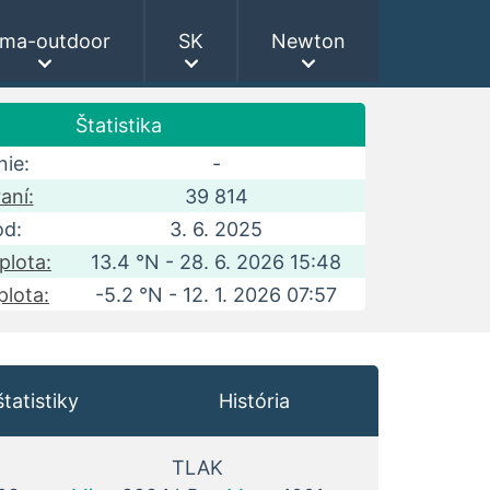
ima-outdoor
SK
Newton
Štatistika
ie:
-
aní:
39 814
od:
3. 6. 2025
plota:
13.4 °N - 28. 6. 2026 15:48
plota:
-5.2 °N - 12. 1. 2026 07:57
tatistiky
História
TLAK