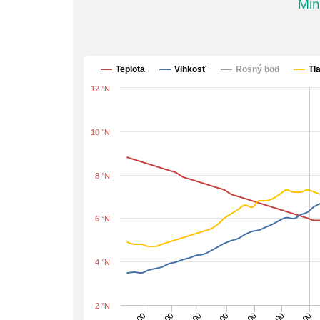
Min
Teplota
Vlhkosť
Rosný bod
Tl
12 °N
10 °N
8 °N
6 °N
4 °N
2 °N