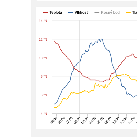
Teplota
Vlhkosť
Rosný bod
Tl
14 °N
12 °N
10 °N
8 °N
6 °N
4 °N
22:00
1
06:00
20:00
14:00
04:00
18:00
12:00
02:00
10:00
00:00
08:00