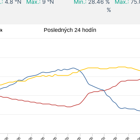
.:
4.8 °N
Max.:
9 °N
Min.:
28.46 %
Max.:
75.
%
Posledných 24 hodín
ak