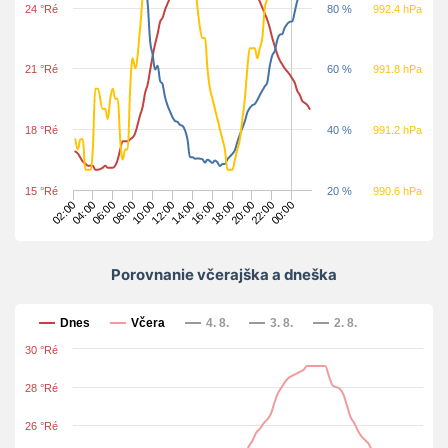
24 °Ré
80 %
992.4 hPa
21 °Ré
60 %
991.8 hPa
18 °Ré
40 %
991.2 hPa
15 °Ré
20 %
990.6 hPa
16:00
06:00
18:00
08:00
20:00
10:00
22:00
12:00
02:00
00:00
14:00
04:00
Porovnanie včerajška a dneška
Porovnanie včerajška a dneška
Dnes
Včera
4. 8.
3. 8.
2. 8.
30 °Ré
28 °Ré
26 °Ré