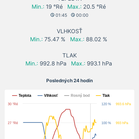
Min.:
19 °Ré
Max.:
20.5 °Ré
01:45
00:00
VLHKOSŤ
Min.:
75.47 %
Max.:
88.02 %
TLAK
Min.:
992.8 hPa
Max.:
993.1 hPa
Posledných 24 hodín
Posledných 24 hodín
Teplota
Vlhkosť
Rosný bod
Tlak
30 °Ré
120 %
993.6 hPa
27 °Ré
100 %
993 hPa