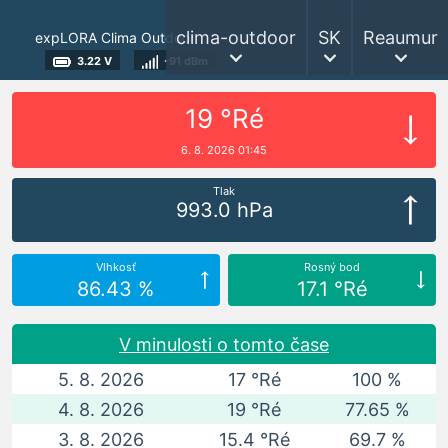
clima-outdoor
SK
Reaumur
expLORA Clima Outdoor
3.22 V
-91 dBm
19 °Ré
6. 8. 2026 01:45
Tlak
993.0 hPa
Vlhkosť
Rosný bod
86.43 %
17.1 °Ré
V minulosti o tomto čase
5. 8. 2026
17 °Ré
100 %
4. 8. 2026
19 °Ré
77.65 %
3. 8. 2026
15.4 °Ré
69.7 %