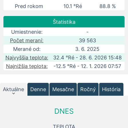
Pred rokom
10.1 °Ré
88.8 %
Štatistika
Umiestnenie:
-
Počet meraní:
39 563
Merané od:
3. 6. 2025
Najvyššia teplota:
32.4 °Ré - 28. 6. 2026 15:48
Najnižšia teplota:
-12.5 °Ré - 12. 1. 2026 07:57
Aktuálne
Denne
Mesačne
Ročný
História
DNES
TEPLOTA